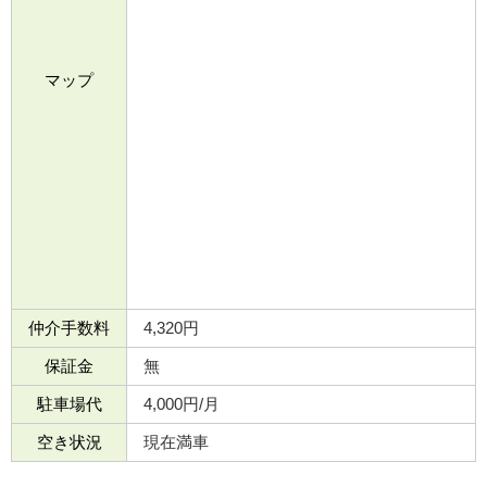
マップ
仲介手数料
4,320円
保証金
無
駐車場代
4,000円/月
空き状況
現在満車