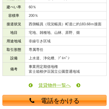
建ぺい率
60％
容積率
200％
接道状況
西側幅員（現況幅員）町道に約183.68ｍ接面
地目
宅地、雑種地、山林、原野、畑
用途地域
非線引き区域
取引形態
専属専任
設備
上水道、浄化槽、ﾌﾟﾛﾊﾟﾝ
事業用定期借地権
備考
富士箱根伊豆国立公園普通地域
賃貸物件一覧へ
電話をかける